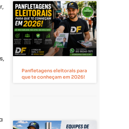
r,
s,
Panfletagens eleitorais para
que te conheçam em 2026!
a