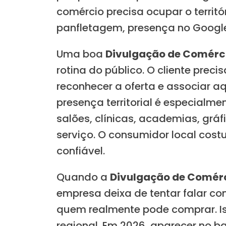
comércio precisa ocupar o territó
panfletagem, presença no Google,
Uma boa
Divulgação de Comérci
rotina do público. O cliente pre
reconhecer a oferta e associar a
presença territorial é especialmen
salões, clínicas, academias, gráf
serviço. O consumidor local cost
confiável.
Quando a
Divulgação de Comérc
empresa deixa de tentar falar c
quem realmente pode comprar. Is
regional. Em 2026, aparecer no bai