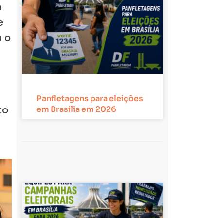
m
e
 o
Panfletagens para eleições
to
em Brasília em 2026