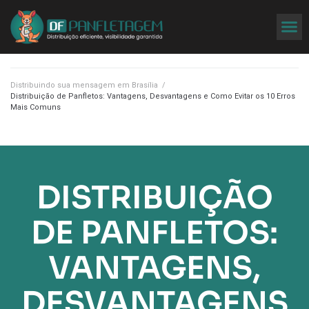
Distribuindo sua mensagem em Brasília
/
Distribuição de Panfletos: Vantagens, Desvantagens e Como Evitar os 10 Erros
Mais Comuns
DISTRIBUIÇÃO
DE PANFLETOS:
VANTAGENS,
DESVANTAGENS