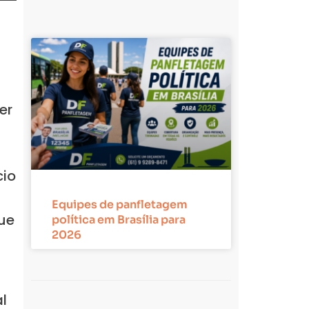
er
cio
Equipes de panfletagem
ue
política em Brasília para
2026
l