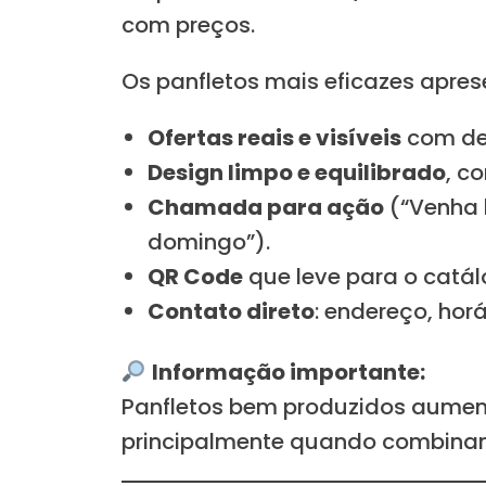
com preços.
Os panfletos mais eficazes apre
Ofertas reais e visíveis
com de
Design limpo e equilibrado
, c
Chamada para ação
(“Venha h
domingo”).
QR Code
que leve para o catál
Contato direto
: endereço, ho
Informação importante:
Panfletos bem produzidos aume
principalmente quando combinam 