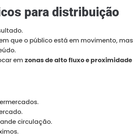
icos para distribuição
ultado.
 em que o público está em movimento, mas
eúdo.
focar em
zonas de alto fluxo e proximidade
permercados.
ercado.
rande circulação.
ximos.